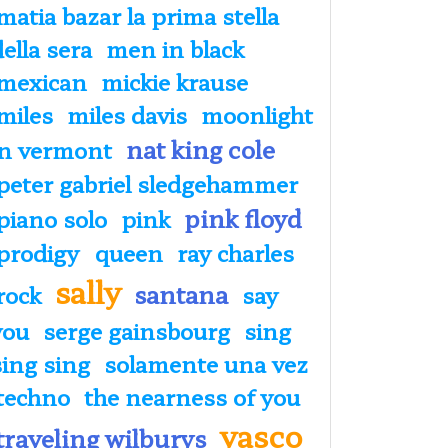
matia bazar la prima stella
della sera
men in black
mexican
mickie krause
miles
miles davis
moonlight
nat king cole
in vermont
peter gabriel sledgehammer
pink floyd
piano solo
pink
prodigy
queen
ray charles
sally
santana
rock
say
you
serge gainsbourg
sing
sing sing
solamente una vez
techno
the nearness of you
vasco
traveling wilburys